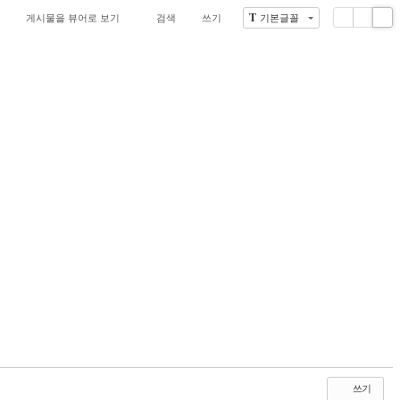
T
게시물을 뷰어로 보기
검색
쓰기
기본글꼴
Li
Zi
G
st
n
al
e
le
r
y
쓰기