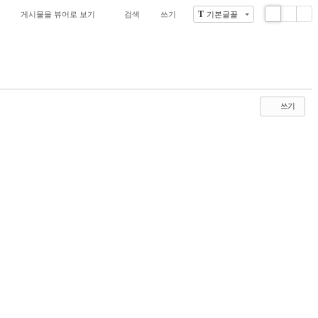
T
게시물을 뷰어로 보기
검색
쓰기
기본글꼴
Li
Zi
G
st
n
al
e
le
r
y
쓰기