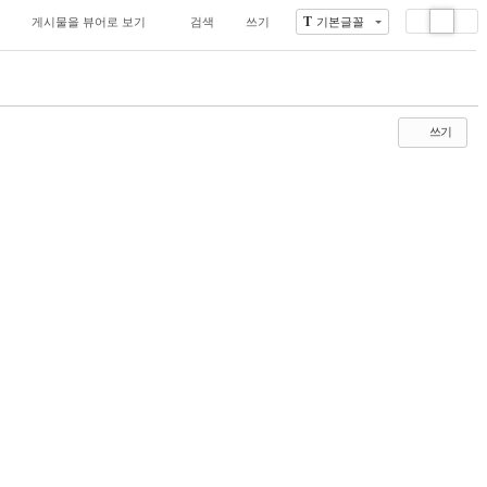
T
게시물을 뷰어로 보기
검색
쓰기
기본글꼴
Li
Zi
G
st
n
al
e
le
r
y
쓰기