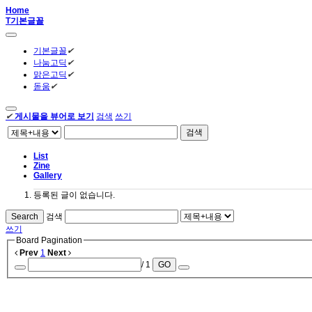
Home
T
기본글꼴
기본글꼴
✔
나눔고딕
✔
맑은고딕
✔
돋움
✔
✔
게시물을 뷰어로 보기
검색
쓰기
검색
List
Zine
Gallery
등록된 글이 없습니다.
Search
검색
쓰기
Board Pagination
Prev
1
Next
/ 1
GO